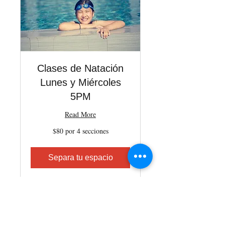
Clases de Natación
Lunes y Miércoles
5PM
Read More
$80
$80 por 4 secciones
por
4
secciones
Separa tu espacio