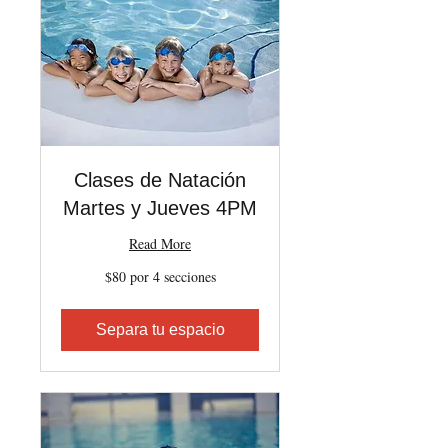
Clases de Natación
Martes y Jueves 4PM
Read More
$80
$80 por 4 secciones
por
4
secciones
Separa tu espacio