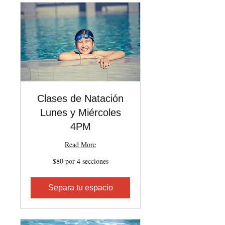
Clases de Natación
Lunes y Miércoles
4PM
Read More
$80
$80 por 4 secciones
por
4
secciones
Separa tu espacio